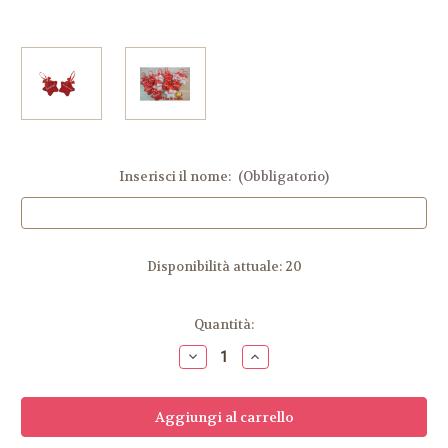
Inserisci il nome:
(Obbligatorio)
Disponibilità attuale:
20
Quantità:
Diminuisci
Aumenta
la
la
quantità
quantità
di
di
Stella
Stella
rossa
rossa
natalizia
natalizia