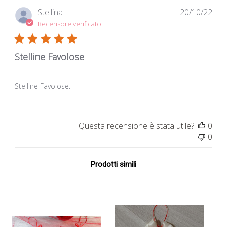
Dat
Stellina
20/10/22
di
Recensore verificato
pub
Stelline Favolose
Stelline Favolose.
Questa recensione è stata utile?
0
0
Prodotti simili