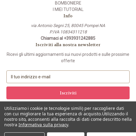
BOMBONIERE
I MIEI TUTORIAL
Info
via Antonio Segni 25, 80045 Pompei NA
P.IVA 10834311218
Chiamaci al +393931242885
Iscriviti alla nostra newsletter
Ricevi gli ultimi aggiornamenti sui nuovi prodotti e sulle prossime
offerte
I
n
d
i
r
i
Utilizziamo i cookie (e tecnologie simili) per raccogliere dati
z
con cui migliorare la tua esperienza di acquisto.
Utilizzando il
z
nostro sito, acconsenti alla raccolta di dati come descritto nella
nostra
Informativa sulla privacy
.
o
e
© 2026 USALEMANI