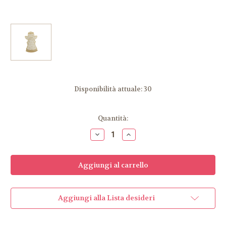
Disponibilità attuale:
30
Quantità:
Diminuisci
Aumenta
la
la
quantità
quantità
di
di
Angelo
Angelo
con
con
Ali
Ali
Aggiungi alla Lista desideri