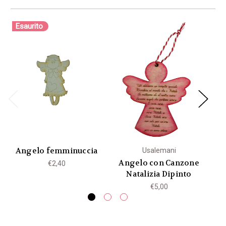
Esaurito
Angelo femminuccia
Usalemani
Angelo con Canzone
A
€2,40
Natalizia Dipinto
€5,00