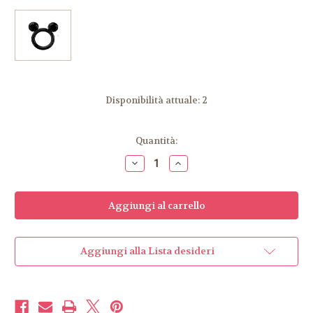
Disponibilità attuale:
2
Quantità:
Diminuisci
Aumenta
la
la
quantità
quantità
di
di
Palloncino
Palloncino
cornice
cornice
topolino
topolino
Aggiungi alla Lista desideri