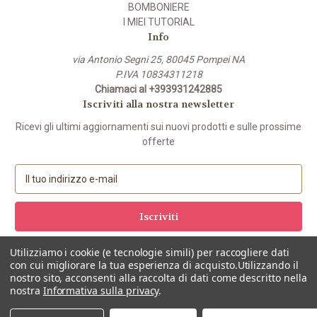
BOMBONIERE
I MIEI TUTORIAL
Info
via Antonio Segni 25, 80045 Pompei NA
P.IVA 10834311218
Chiamaci al +393931242885
Iscriviti alla nostra newsletter
Ricevi gli ultimi aggiornamenti sui nuovi prodotti e sulle prossime
offerte
I
n
d
i
r
i
Utilizziamo i cookie (e tecnologie simili) per raccogliere dati
z
con cui migliorare la tua esperienza di acquisto.
Utilizzando il
z
nostro sito, acconsenti alla raccolta di dati come descritto nella
nostra
Informativa sulla privacy
.
o
e
© 2026 USALEMANI