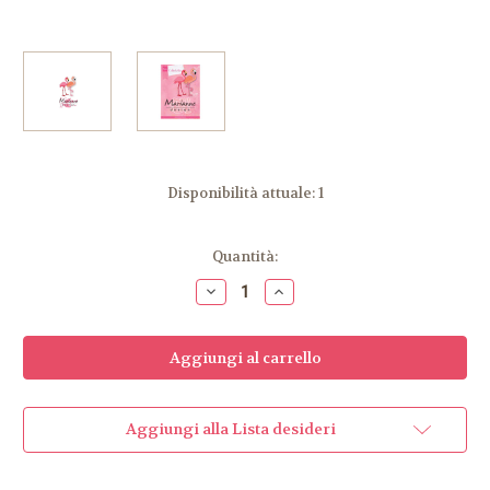
Disponibilità attuale:
1
Quantità:
Diminuisci
Aumenta
la
la
quantità
quantità
di
di
Eline's
Eline's
Flamingo
Flamingo
Aggiungi alla Lista desideri